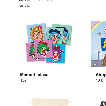
5-6 urte
7-8 urte
Memori jolasa
Airep
15€
10 €