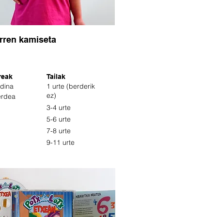
rren kamiseta
reak
Tailak
dina
1 urte (berderik
ez)
erdea
3-4 urte
5-6 urte
7-8 urte
9-11 urte