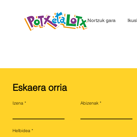
Nortzuk gara
Ikus
Eskaera orria
Izena
Abizenak
Helbidea