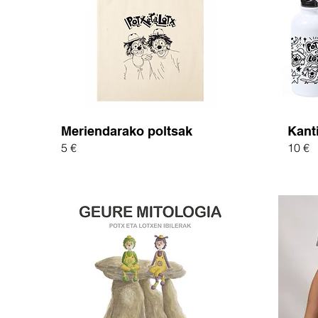
Meriendarako poltsak
Kant
5 €
10 €