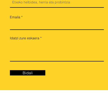
Emaila
Idatzi zure eskaera
Bidali