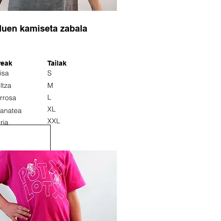
duen kamiseta zabala
reak
Tailak
isa
S
ltza
M
L
rrosa
XL
anatea
XXL
ria