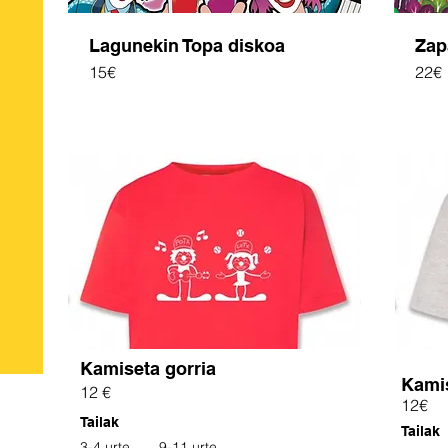
Lagunekin Topa diskoa
Zap
15€
22€
Kamiseta gorria
Kamis
12 €
12€
Tailak
Tailak
3-4 urte
9-11 urte