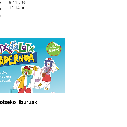
e
9-11 urte
12-14 urte
e
e
otzeko liburuak