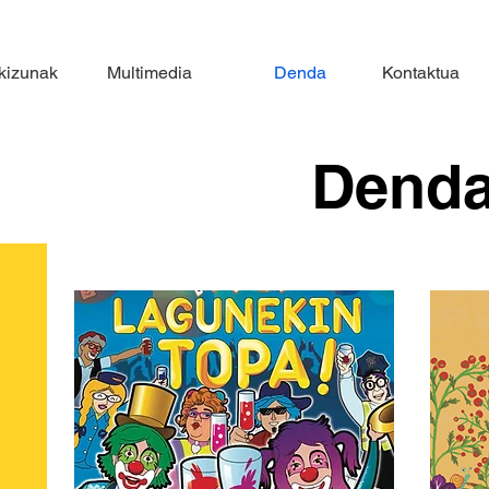
kizunak
Multimedia
Denda
Kontaktua
Dend