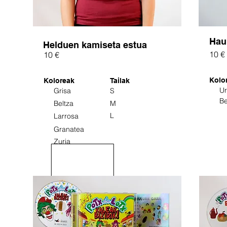
Hau
Helduen kamiseta estua
10 €
10 €
Kolo
Koloreak
Tailak
Ur
Grisa
S
B
Beltza
M
L
Larrosa
Granatea
Zuria