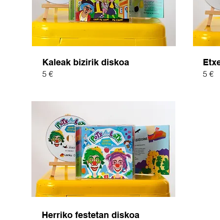
Kaleak bizirik diskoa
Etx
5 €
5 €
Herriko festetan diskoa