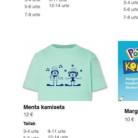
3-4 urt
12-14 urte
5-6 urte
5-6 urt
7-8 urte
7-8 urt
Menta kamiseta
Marg
12 €
10 €
Tailak
3-4 urte
9-11 urte
12-14 urte