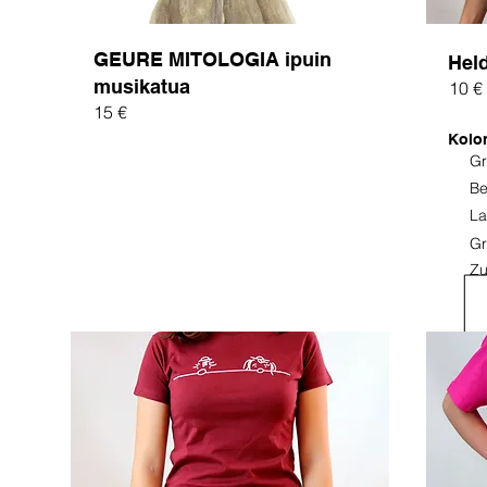
GEURE MITOLOGIA ipuin
Hel
musikatua
10 €
15 €
Kolo
Gr
Be
La
Gr
Zu