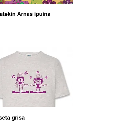
atekin Arnas ipuina
eta grisa